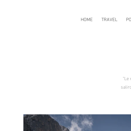
HOME
TRAVEL
P
“Le 
salir